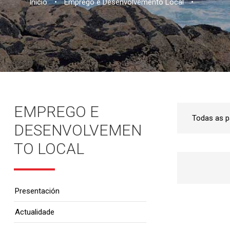
Inicio
•
Emprego e Desenvolvemento Local
•
EMPREGO E
DESENVOLVEMEN
TO LOCAL
Presentación
Actualidade