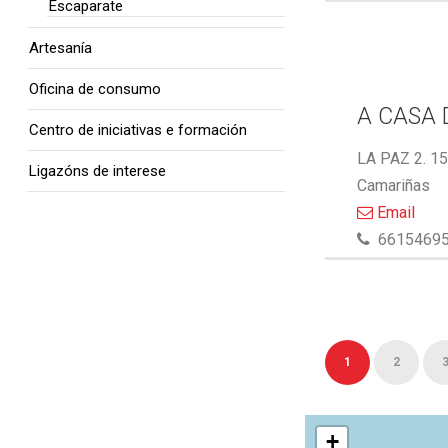
Escaparate
Artesanía
Oficina de consumo
A CASA 
Centro de iniciativas e formación
LA PAZ 2. 1
Ligazóns de interese
Camariñas
Email
6615469
1
2
+