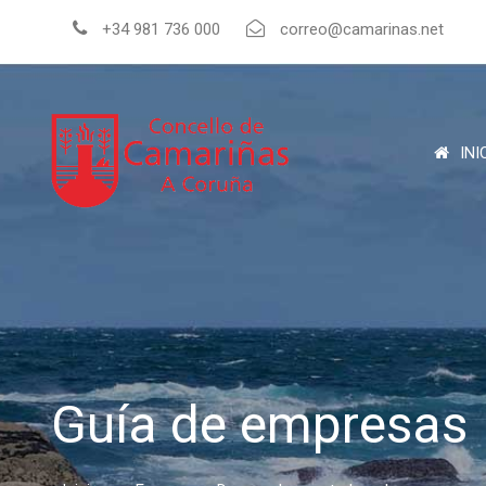
+34 981 736 000
correo@camarinas.net
INI
Guía de empresas