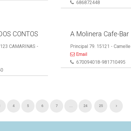
686872448
DOS CONTOS
A Molinera Cafe-Bar
5123 CAMARINAS -
Principal 79. 15121 - Camelle
Email
670094018-981710495
50
3
4
5
6
7
...
24
25