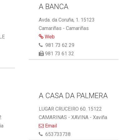
A BANCA
Avda. da Coruña, 1. 15123
Camariñas - Camariñas
LE
Web
981 73 62 29
981 73 61 32
A CASA DA PALMERA
LUGAR CRUCEIRO 60. 15122
2
CAMARINAS - XAVINA - Xaviña
ña
Email
653733738