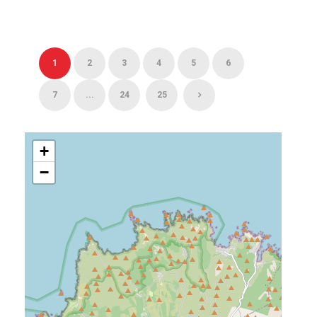
1
2
3
4
5
6
7
...
24
25
+
−