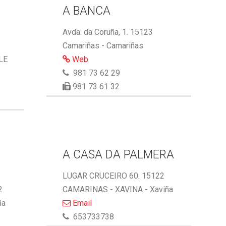
A BANCA
Avda. da Coruña, 1. 15123
Camariñas - Camariñas
LE
Web
981 73 62 29
981 73 61 32
A CASA DA PALMERA
LUGAR CRUCEIRO 60. 15122
2
CAMARINAS - XAVINA - Xaviña
ña
Email
653733738