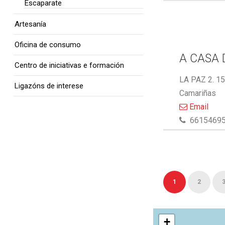
Escaparate
Artesanía
Oficina de consumo
A CASA 
Centro de iniciativas e formación
LA PAZ 2. 1
Ligazóns de interese
Camariñas
Email
6615469
1
2
+