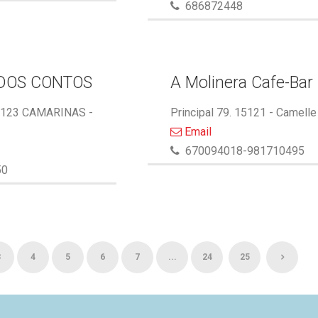
686872448
DOS CONTOS
A Molinera Cafe-Bar
5123 CAMARINAS -
Principal 79. 15121 - Camelle
Email
670094018-981710495
50
3
4
5
6
7
...
24
25