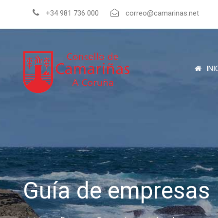
+34 981 736 000
correo@camarinas.net
INI
Guía de empresas