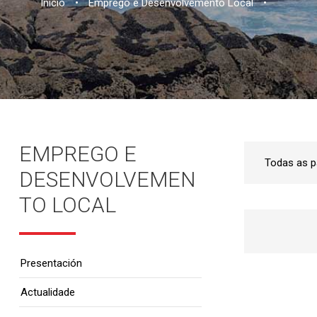
Inicio
•
Emprego e Desenvolvemento Local
•
EMPREGO E
DESENVOLVEMEN
TO LOCAL
Presentación
Actualidade