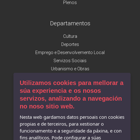
Plenos
Departamentos
Cultura
Deportes
Emprego e Desenvolvemento Local
Servizos Sociais
Urbanismo e Obras
Utilizamos cookies para mellorar a
Facebook
súa experiencia e os nosos
servizos, analizando a navegación
Concello de Camariñas
no noso sitio web.
Mostra do Encaixe
Turismo de Camariñas
Nesta web gardamos datos persoais con cookies
A. Desenvolvemento Local
propias e de terceiros, para xestionar o
Museo do Encaixe
funcionamento e a seguridade da páxina, e con
Museo Man de Camelle
fins analíticos. Pode configurar a súas