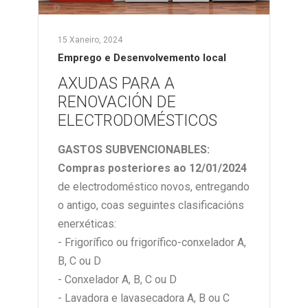
15 Xaneiro, 2024
Emprego e Desenvolvemento local
AXUDAS PARA A
RENOVACIÓN DE
ELECTRODOMÉSTICOS
GASTOS SUBVENCIONABLES:
Compra
s
posteriores ao 12/01/2
02
4
de electrodoméstico novos, entregando
o antigo, coas seguintes clasificacións
enerxéticas:
- Frigorífico ou frigorífico-conxelador A,
B, C ou D
- Conxelador A, B, C ou D
- Lavadora e lavasecadora A, B ou C