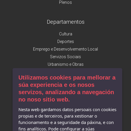
Plenos
Departamentos
Cultura
Deportes
Emprego e Desenvolvemento Local
Servizos Sociais
Urbanismo e Obras
Utilizamos cookies para mellorar a
Facebook
súa experiencia e os nosos
servizos, analizando a navegación
Concello de Camariñas
no noso sitio web.
Mostra do Encaixe
Turismo de Camariñas
Nesta web gardamos datos persoais con cookies
A. Desenvolvemento Local
propias e de terceiros, para xestionar o
Museo do Encaixe
funcionamento e a seguridade da páxina, e con
Museo Man de Camelle
fins analíticos. Pode configurar a súas