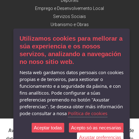
Deportes
Emprego e Desenvolvemento Local
Servizos Sociais
Urbanismo e Obras
Utilizamos cookies para mellorar a
Facebook
súa experiencia e os nosos
servizos, analizando a navegación
Concello de Camariñas
no noso sitio web.
Mostra do Encaixe
Turismo de Camariñas
Nesta web gardamos datos persoais con cookies
A. Desenvolvemento Local
propias e de terceiros, para xestionar o
Museo do Encaixe
funcionamento e a seguridade da páxina, e con
Museo Man de Camelle
fins analíticos. Pode configurar a súas
preferencias premendo no botón "Axustar
preferencias". Se desexa obter máis información
pode consultar a nosa
Política de cookies
Aceptar todas
Acepto só as necesarias
Aviso legal
Accesibilidade
Política de protección de
Axustar preferencias
datos
Política de cookies
Rexistro de actividades de