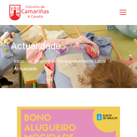
Actualidade
Inicio
•
Emprego e Desenvolvemento Local
•
Actualidade