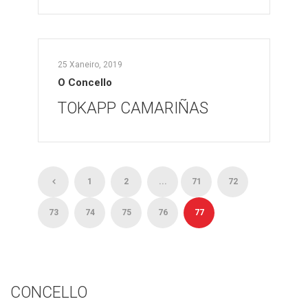
25 Xaneiro, 2019
O Concello
TOKAPP CAMARIÑAS
1
2
...
71
72
73
74
75
76
77
CONCELLO