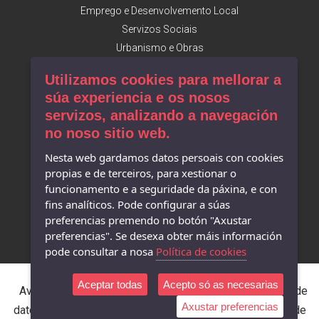
Emprego e Desenvolvemento Local
Servizos Sociais
Urbanismo e Obras
Utilizamos cookies para mellorar a
Facebook
súa experiencia e os nosos
servizos, analizando a navegación
Concello de Camariñas
no noso sitio web.
Mostra do Encaixe
Turismo de Camariñas
Nesta web gardamos datos persoais con cookies
A. Desenvolvemento Local
propias e de terceiros, para xestionar o
Museo do Encaixe
funcionamento e a seguridade da páxina, e con
Museo Man de Camelle
fins analíticos. Pode configurar a súas
preferencias premendo no botón "Axustar
preferencias". Se desexa obter máis información
pode consultar a nosa
Política de cookies
Aceptar todas
Acepto só as necesarias
Aviso legal
Accesibilidade
Política de protección de
Axustar preferencias
datos
Política de cookies
Rexistro de actividades de